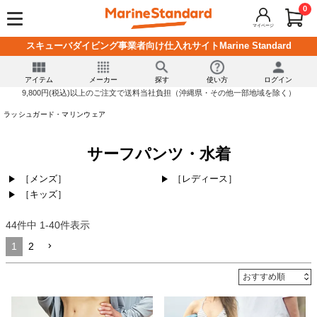
0
マイページ
スキューバダイビング事業者向け仕入れサイトMarine Standard
アイテム
メーカー
探す
使い方
ログイン
9,800円(税込)以上のご注文で送料当社負担（沖縄県・その他一部地域を除く）
ラッシュガード・マリンウェア
サーフパンツ・水着
［メンズ］
［レディース］
［キッズ］
44
件中
1
-
40
件表示
1
2