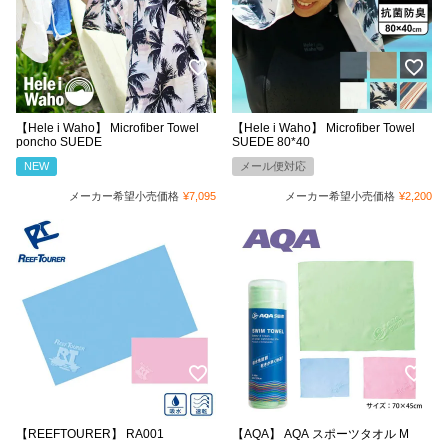
【Hele i Waho】 Microfiber Towel
【Hele i Waho】 Microfiber Towel
poncho SUEDE
SUEDE 80*40
NEW
メール便対応
メーカー希望小売価格
¥
7,095
メーカー希望小売価格
¥
2,200
【REEFTOURER】 RA001
【AQA】 AQA スポーツタオル M