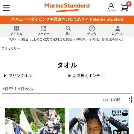
0
マイページ
スキューバダイビング事業者向け仕入れサイトMarine Standard
アイテム
メーカー
探す
使い方
ログイン
9,800円(税込)以上のご注文で送料当社負担（沖縄県・その他一部地域を除く）
アクセサリー
タオル
マリンタオル
お着換えポンチョ
6
件中
1
-
6
件表示