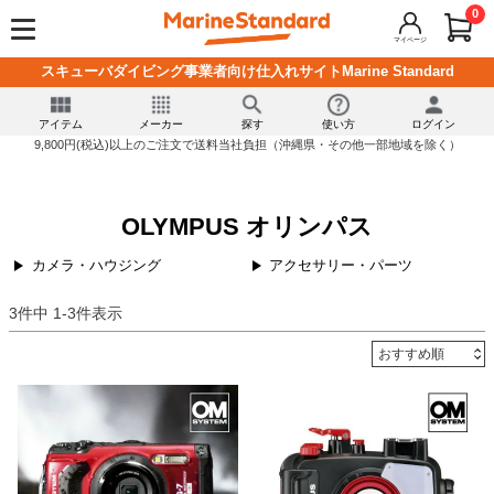
0
マイページ
スキューバダイビング事業者向け仕入れサイトMarine Standard
アイテム
メーカー
探す
使い方
ログイン
9,800円(税込)以上のご注文で送料当社負担（沖縄県・その他一部地域を除く）
OLYMPUS オリンパス
カメラ・ハウジング
アクセサリー・パーツ
3
件中
1
-
3
件表示