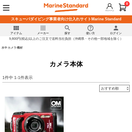
0
マイページ
スキューバダイビング事業者向け仕入れサイトMarine Standard
アイテム
メーカー
探す
使い方
ログイン
9,800円(税込)以上のご注文で送料当社負担（沖縄県・その他一部地域を除く）
水中カメラ機材
カメラ本体
1
件中
1
-
1
件表示