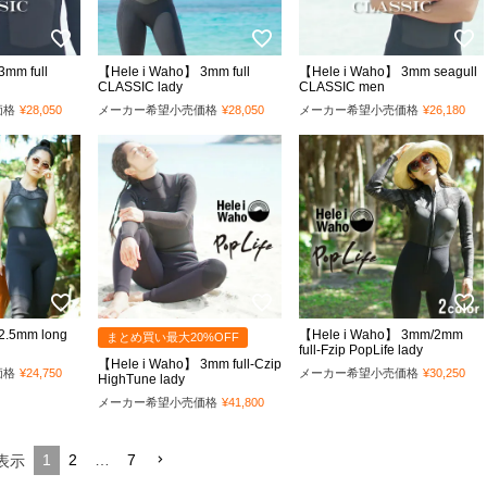
mm full
【Hele i Waho】 3mm full
【Hele i Waho】 3mm seagull
CLASSIC lady
CLASSIC men
価格
¥
28,050
メーカー希望小売価格
¥
28,050
メーカー希望小売価格
¥
26,180
2.5mm long
【Hele i Waho】 3mm/2mm
まとめ買い最大20%OFF
full-Fzip PopLife lady
【Hele i Waho】 3mm full-Czip
価格
¥
24,750
メーカー希望小売価格
¥
30,250
HighTune lady
メーカー希望小売価格
¥
41,800
1
2
…
7
表示