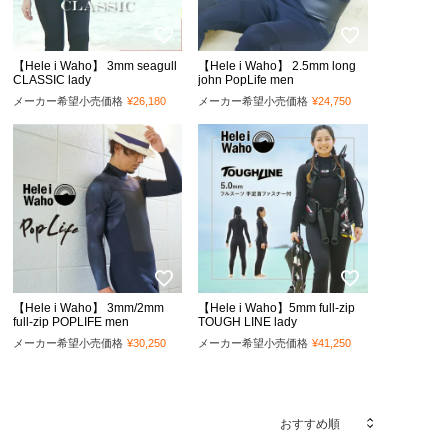
【Hele i Waho】 3mm seagull
【Hele i Waho】 2.5mm long
CLASSIC lady
john PopLife men
メーカー希望小売価格
¥
26,180
メーカー希望小売価格
¥
24,750
【Hele i Waho】 3mm/2mm
【Hele i Waho】5mm full-zip
full-zip POPLIFE men
TOUGH LINE lady
メーカー希望小売価格
¥
30,250
メーカー希望小売価格
¥
41,250