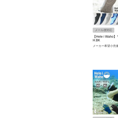
メール便対応
【Hele i Waho】 
H.BK
メーカー希望小売