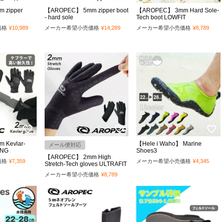
 zipper
【AROPEC】 5mm zipper boot
【AROPEC】 3mm Hard Sole-
- hard sole
Tech boot LOWFIT
価格
¥
10,989
メーカー希望小売価格
¥
14,289
メーカー希望小売価格
¥
8,789
Kevlar-
【Hele i Waho】 Marine
メール便対応
ONG
Shoes3
【AROPEC】 2mm High
価格
¥
7,359
メーカー希望小売価格
¥
4,345
Stretch-Tech gloves ULTRAFIT
メーカー希望小売価格
¥
8,789