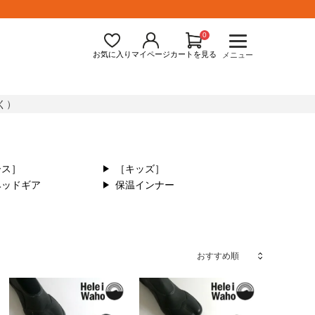
0
お気に入り
マイページ
カートを見る
メニュー
く）
ース］
［キッズ］
ヘッドギア
保温インナー