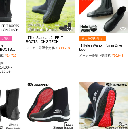
【The Standard】 FELT
1点限り
まとめ買い割引
BOOTS LONG TECH
he
【Hele i Waho】 5mm Dive
メーカー希望小売価格
¥
14,729
 BOOTS
boot
価格
¥
14,729
メーカー希望小売価格
¥
10,945
期間
 14:00
〜
1 23:59