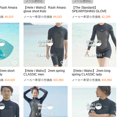
メール便対応
メール便対応
Rash Amara
【Hele i Waho】 Rash Amara
【The Standard】
glove short Kids
SPEARFISHING GLOVE
価格
¥
4,015
メーカー希望小売価格
¥
4,015
メーカー希望小売価格
¥
2,299
2mm short
【Hele i Waho】 2mm spring
【Hele i Waho】 2mm long
dy
CLASSIC men
spring CLASSIC lady
価格
¥
14,520
メーカー希望小売価格
¥
15,950
メーカー希望小売価格
¥
15,950