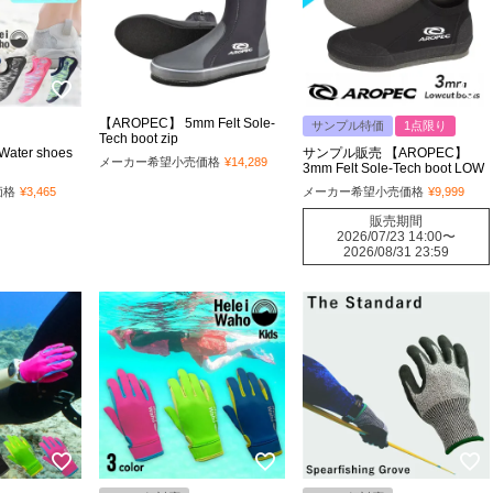
【AROPEC】 5mm Felt Sole-
サンプル特価
1点限り
Tech boot zip
Water shoes
サンプル販売 【AROPEC】
メーカー希望小売価格
¥
14,289
3mm Felt Sole-Tech boot LOW
価格
¥
3,465
メーカー希望小売価格
¥
9,999
販売期間
2026/07/23 14:00
〜
2026/08/31 23:59