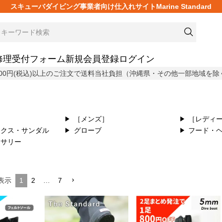
スキューバダイビング事業者向け仕入れサイトMarine Standard
修理受付フォーム
新規会員登録
ログイン
,800円(税込)以上のご注文で送料当社負担（沖縄県・その他一部地域を除
［メンズ］
［レディ
ックス・サンダル
グローブ
フード・
セサリー
1
2
…
7
表示