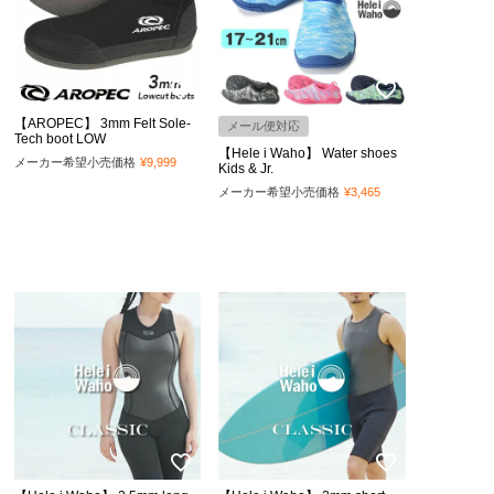
【AROPEC】 3mm Felt Sole-
メール便対応
Tech boot LOW
【Hele i Waho】 Water shoes
メーカー希望小売価格
¥
9,999
Kids & Jr.
メーカー希望小売価格
¥
3,465