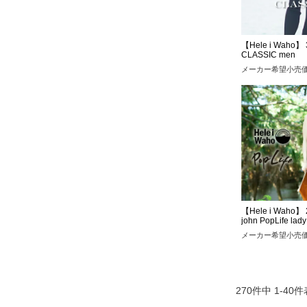
【Hele i Waho】 3
CLASSIC men
メーカー希望小売
【Hele i Waho】 
john PopLife lady
メーカー希望小売
270
件中
1
-
40
件