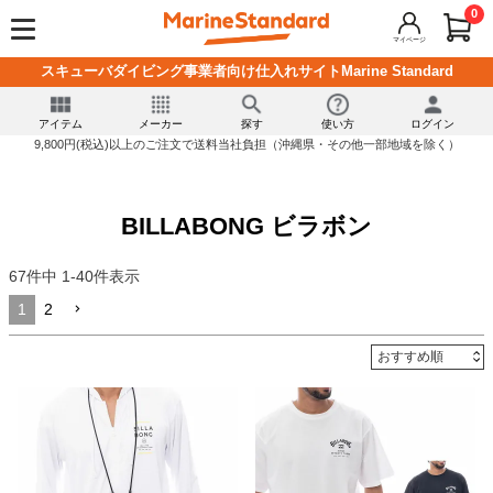
0
マイページ
スキューバダイビング事業者向け仕入れサイトMarine Standard
アイテム
メーカー
探す
使い方
ログイン
9,800円(税込)以上のご注文で送料当社負担（沖縄県・その他一部地域を除く）
BILLABONG ビラボン
67
件中
1
-
40
件表示
1
2