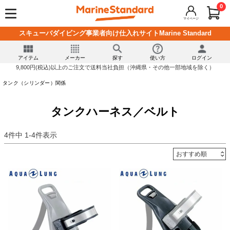
0
マイページ
スキューバダイビング事業者向け仕入れサイトMarine Standard
アイテム
メーカー
探す
使い方
ログイン
9,800円(税込)以上のご注文で送料当社負担（沖縄県・その他一部地域を除く）
タンク（シリンダー）関係
タンクハーネス／ベルト
4
件中
1
-
4
件表示