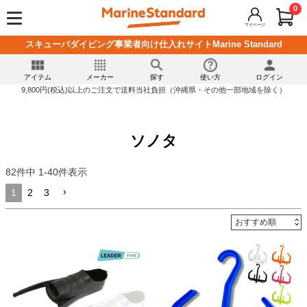
0
マイページ
スキューバダイビング事業者向け仕入れサイトMarine Standard
アイテム
メーカー
探す
使い方
ログイン
9,800円(税込)以上のご注文で送料当社負担（沖縄県・その他一部地域を除く）
ソノタ
82
件中
1
-
40
件表示
1
2
3