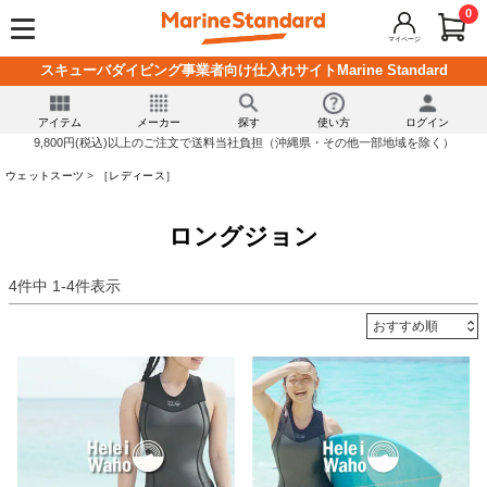
0
マイページ
スキューバダイビング事業者向け仕入れサイトMarine Standard
アイテム
メーカー
探す
使い方
ログイン
9,800円(税込)以上のご注文で送料当社負担（沖縄県・その他一部地域を除く）
ウェットスーツ
［レディース］
ロングジョン
4
件中
1
-
4
件表示