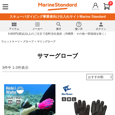
0
マイページ
スキューバダイビング事業者向け仕入れサイトMarine Standard
アイテム
メーカー
探す
使い方
ログイン
9,800円(税込)以上のご注文で送料当社負担（沖縄県・その他一部地域を除く）
ウェットスーツ
グローブ
マリングローブ
サマーグローブ
3
件中
1
-
3
件表示