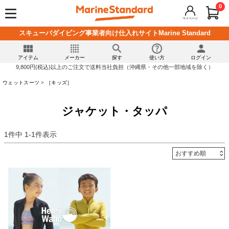
0
マイページ
スキューバダイビング事業者向け仕入れサイトMarine Standard
アイテム
メーカー
探す
使い方
ログイン
9,800円(税込)以上のご注文で送料当社負担（沖縄県・その他一部地域を除く）
ウェットスーツ
［キッズ］
ジャケット・タッパ
1
件中
1
-
1
件表示