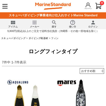
0
マイページ
スキューバダイビング事業者向け仕入れサイトMarine Standard
アイテム
メーカー
探す
使い方
ログイン
9,800円(税込)以上のご注文で送料当社負担（沖縄県・その他一部地域を除く）
スキューバダイビング
ダイビング軽器材
フィン
ロングフィンタイプ
7
件中
1
-
7
件表示