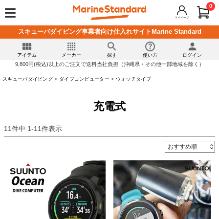
0
マイページ
スキューバダイビング事業者向け仕入れサイトMarine Standard
アイテム
メーカー
探す
使い方
ログイン
9,800円(税込)以上のご注文で送料当社負担（沖縄県・その他一部地域を除く）
スキューバダイビング
ダイブコンピューター
ウォッチタイプ
充電式
11
件中
1
-
11
件表示