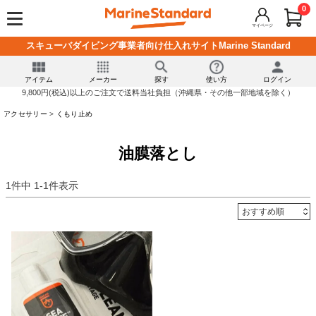
0
マイページ
スキューバダイビング事業者向け仕入れサイトMarine Standard
アイテム
メーカー
探す
使い方
ログイン
9,800円(税込)以上のご注文で送料当社負担（沖縄県・その他一部地域を除く）
アクセサリー
くもり止め
油膜落とし
1
件中
1
-
1
件表示