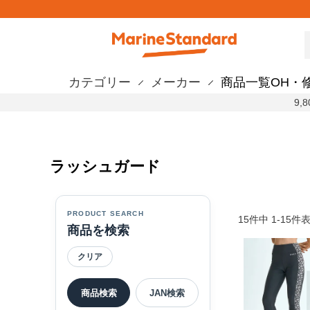
カテゴリー
メーカー
商品一覧
OH・
9
ラッシュガード
PRODUCT SEARCH
15
件中
1
-
15
件
商品を検索
クリア
商品検索
JAN検索