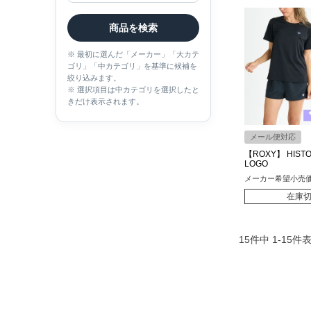
商品を検索
※ 最初に選んだ「メーカー」「大カテ
ゴリ」「中カテゴリ」を基準に候補を
絞り込みます。
※ 選択項目は中カテゴリを選択したと
きだけ表示されます。
メール便対応
【ROXY】 HISTO
LOGO
メーカー希望小売
在庫
15
件中
1
-
15
件