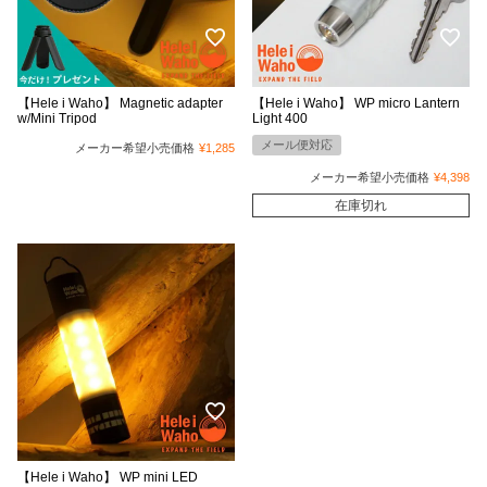
【Hele i Waho】 Magnetic adapter
【Hele i Waho】 WP micro Lantern
w/Mini Tripod
Light 400
メール便対応
メーカー希望小売価格
¥
1,285
メーカー希望小売価格
¥
4,398
在庫切れ
【Hele i Waho】 WP mini LED