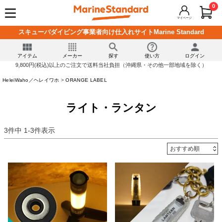
0
マイページ
スキューバダイビング事業者向け仕入れサイトMarine Standard
アイテム
メーカー
探す
使い方
ログイン
9,800円(税込)以上のご注文で送料当社負担（沖縄県・その他一部地域を除く）
HeleiWaho／ヘレイワホ
ORANGE LABEL
ライト・ランタン
3
件中
1
-
3
件表示