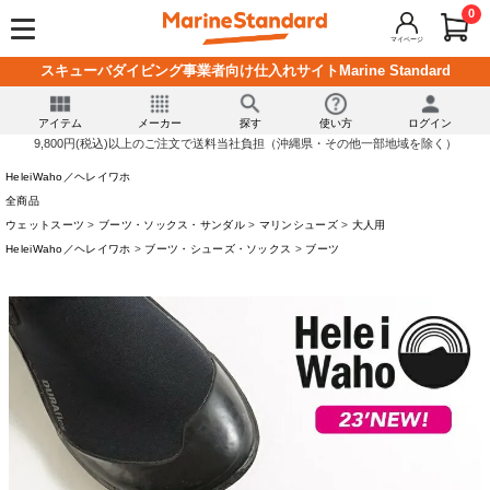
0
マイページ
スキューバダイビング事業者向け仕入れサイトMarine Standard
アイテム
メーカー
探す
使い方
ログイン
9,800円(税込)以上のご注文で送料当社負担（沖縄県・その他一部地域を除く）
HeleiWaho／ヘレイワホ
全商品
ウェットスーツ
ブーツ・ソックス・サンダル
マリンシューズ
大人用
HeleiWaho／ヘレイワホ
ブーツ・シューズ・ソックス
ブーツ