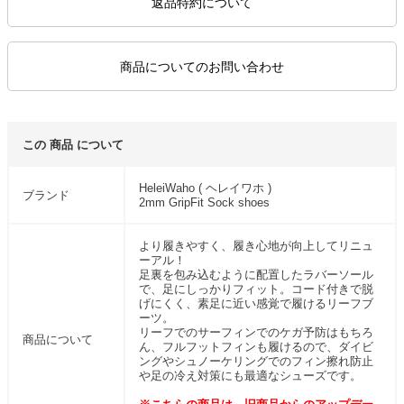
返品特約について
商品についてのお問い合わせ
この 商品 について
HeleiWaho ( ヘレイワホ )
ブランド
2mm GripFit Sock shoes
より履きやすく、履き心地が向上してリニュ
ーアル！
足裏を包み込むように配置したラバーソール
で、足にしっかりフィット。コード付きで脱
げにくく、素足に近い感覚で履けるリーフブ
ーツ。
リーフでのサーフィンでのケガ予防はもちろ
商品について
ん、フルフットフィンも履けるので、ダイビ
ングやシュノーケリングでのフィン擦れ防止
や足の冷え対策にも最適なシューズです。