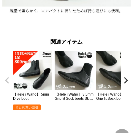
【Hele i Waho】 5mm
【Hele i Waho】 3.5mm
【Hele i Waho】 5mm
Dive boot
Grip fit Sock boots Skin-
Grip fit Sock boots Skin
Thermo
Thermo
まとめ買い割引