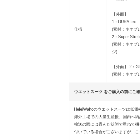
【外面】
1：DURAflex
仕様
(素材：ネオプ
2：Super Stret
(素材：ネオプ
ジ)
【外面】 2：Glo
(素材：ネオプ
ウエットスーツ をご購入の前にご
HeleiWahoのウエットスーツは
海外工場での大量生産後、国内へ納
輸送の際には畳んだ状態で重ねて梱
付いている場合がございますが、こ