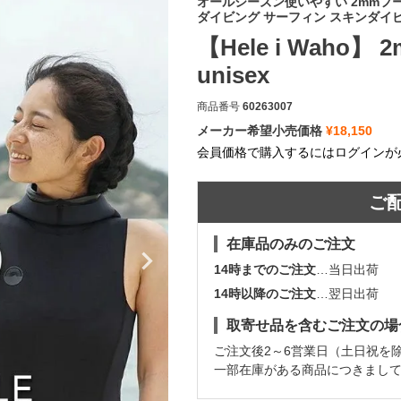
オールシーズン使いやすい 2mmフ
ダイビング サーフィン スキンダイ
【Hele i Waho】 2m
unisex
商品番号
60263007
メーカー希望小売価格
¥
18,150
会員価格で購入するにはログインが
ご
在庫品のみのご注文
14時までのご注文
…当日出荷
14時以降のご注文
…翌日出荷
取寄せ品を含むご注文の場
ご注文後2～6営業日（土日祝を
一部在庫がある商品につきまし