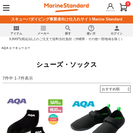
0
マイページ
スキューバダイビング事業者向け仕入れサイトMarine Standard
アイテム
メーカー
探す
使い方
ログイン
9,800円(税込)以上のご注文で送料当社負担（沖縄県・その他一部地域を除く）
AQA エーキューエー
シューズ・ソックス
7
件中
1
-
7
件表示