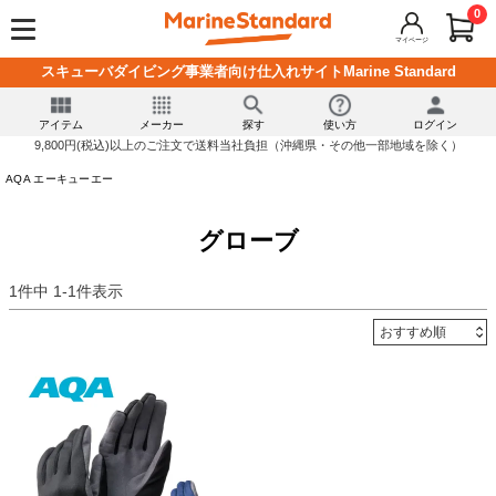
0
マイページ
スキューバダイビング事業者向け仕入れサイトMarine Standard
アイテム
メーカー
探す
使い方
ログイン
9,800円(税込)以上のご注文で送料当社負担（沖縄県・その他一部地域を除く）
AQA エーキューエー
グローブ
1
件中
1
-
1
件表示