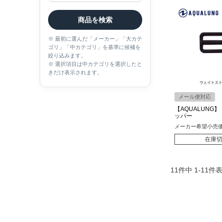
商品を検索
※ 最初に選んだ「メーカー」「大カテ
ゴリ」「中カテゴリ」を基準に候補を
絞り込みます。
※ 選択項目は中カテゴリを選択したと
きだけ表示されます。
メール便対応
【AQUALUNG
ッパー
メーカー希望小売
在庫
11
件中
1
-
11
件