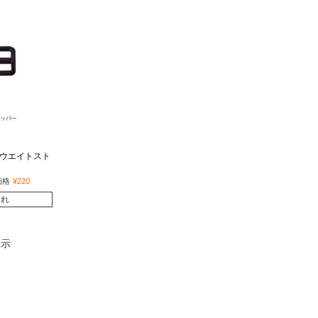
】 ウエイトスト
価格
¥
220
切れ
表示