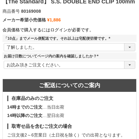
【The Standard】 S.S. DOUBLE END CLIP 100mm
商品番号
80169008
メーカー希望小売価格
¥
1,886
会員価格で購入するにはログインが必要です。
「10点」までメール便配送です。それ以上は宅配便切替です。
(
必
須
お届け日数についてページ内の案内を確認しましたか？
)
(
必
須
)
ご配送についてのご案内
在庫品のみのご注文
14時までのご注文
…当日出荷
14時以降のご注文
…翌日出荷
取寄せ品を含むご注文の場合
ご注文後2～6営業日（土日祝を除く）での出荷となります。