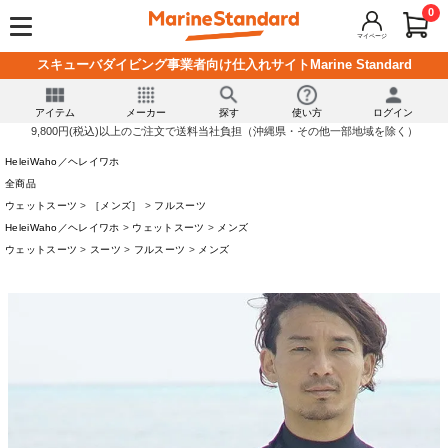
0
マイページ
スキューバダイビング事業者向け仕入れサイトMarine Standard
アイテム
メーカー
探す
使い方
ログイン
9,800円(税込)以上のご注文で送料当社負担（沖縄県・その他一部地域を除く）
HeleiWaho／ヘレイワホ
全商品
ウェットスーツ
［メンズ］
フルスーツ
HeleiWaho／ヘレイワホ
ウェットスーツ
メンズ
ウェットスーツ
スーツ
フルスーツ
メンズ