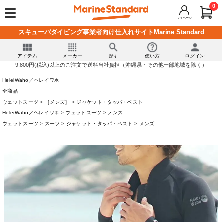
0
マイページ
スキューバダイビング事業者向け仕入れサイトMarine Standard
アイテム
メーカー
探す
使い方
ログイン
9,800円(税込)以上のご注文で送料当社負担（沖縄県・その他一部地域を除く）
HeleiWaho／ヘレイワホ
全商品
ウェットスーツ
［メンズ］
ジャケット・タッパ・ベスト
HeleiWaho／ヘレイワホ
ウェットスーツ
メンズ
ウェットスーツ
スーツ
ジャケット・タッパ・ベスト
メンズ